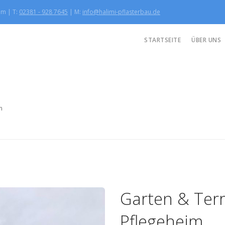
mm | T:
02381 - 928 7645
| M:
info@halimi-pflasterbau.de
STARTSEITE
ÜBER UNS
m
Garten & Ter
Pflegeheim